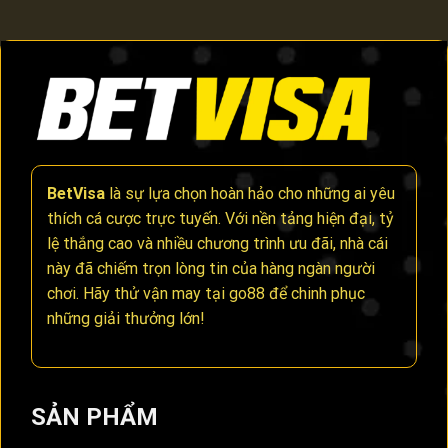
Dog
trước
Poker
khi
–
xuống
Trải
tiền
Nghiệm
Cá
Cược
Đỉnh
Cao
BetVisa
là sự lựa chọn hoàn hảo cho những ai yêu
thích cá cược trực tuyến. Với nền tảng hiện đại, tỷ
lệ thắng cao và nhiều chương trình ưu đãi, nhà cái
này đã chiếm trọn lòng tin của hàng ngàn người
chơi. Hãy thử vận may tại
go88
để chinh phục
những giải thưởng lớn!
SẢN PHẨM