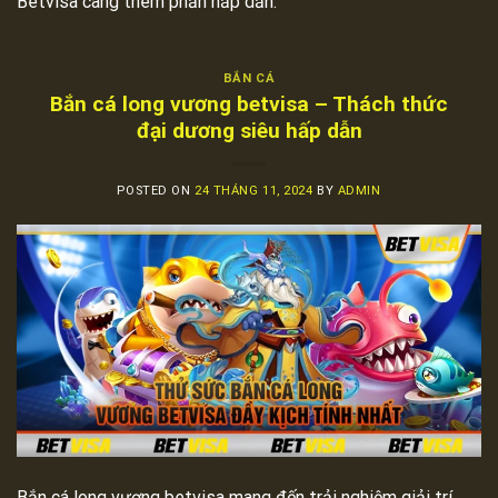
Betvisa càng thêm phần hấp dẫn.
BẮN CÁ
Bắn cá long vương betvisa – Thách thức
đại dương siêu hấp dẫn
POSTED ON
24 THÁNG 11, 2024
BY
ADMIN
Bắn cá long vương betvisa mang đến trải nghiệm giải trí