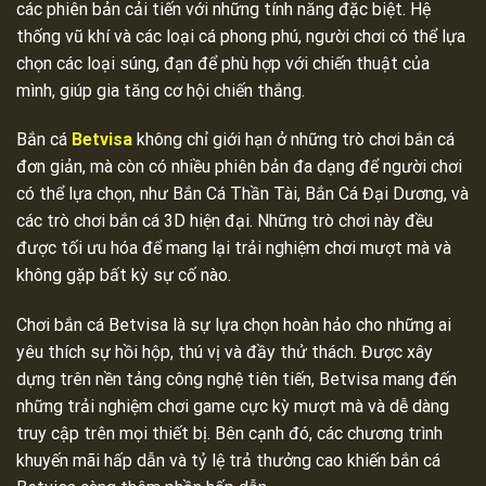
các phiên bản cải tiến với những tính năng đặc biệt. Hệ
thống vũ khí và các loại cá phong phú, người chơi có thể lựa
chọn các loại súng, đạn để phù hợp với chiến thuật của
mình, giúp gia tăng cơ hội chiến thắng.
Bắn cá
Betvisa
không chỉ giới hạn ở những trò chơi bắn cá
đơn giản, mà còn có nhiều phiên bản đa dạng để người chơi
có thể lựa chọn, như Bắn Cá Thần Tài, Bắn Cá Đại Dương, và
các trò chơi bắn cá 3D hiện đại. Những trò chơi này đều
được tối ưu hóa để mang lại trải nghiệm chơi mượt mà và
không gặp bất kỳ sự cố nào.
Chơi bắn cá Betvisa là sự lựa chọn hoàn hảo cho những ai
yêu thích sự hồi hộp, thú vị và đầy thử thách. Được xây
dựng trên nền tảng công nghệ tiên tiến, Betvisa mang đến
những trải nghiệm chơi game cực kỳ mượt mà và dễ dàng
truy cập trên mọi thiết bị. Bên cạnh đó, các chương trình
khuyến mãi hấp dẫn và tỷ lệ trả thưởng cao khiến bắn cá