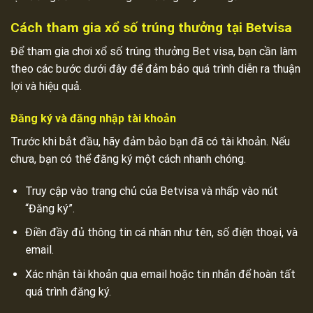
Cách tham gia xổ số trúng thưởng tại Betvisa
Để tham gia chơi xổ số trúng thưởng Bet visa, bạn cần làm
theo các bước dưới đây để đảm bảo quá trình diễn ra thuận
lợi và hiệu quả.
Đăng ký và đăng nhập tài khoản
Trước khi bắt đầu, hãy đảm bảo bạn đã có tài khoản. Nếu
chưa, bạn có thể đăng ký một cách nhanh chóng.
Truy cập vào trang chủ của Betvisa và nhấp vào nút
“Đăng ký”.
Điền đầy đủ thông tin cá nhân như tên, số điện thoại, và
email.
Xác nhận tài khoản qua email hoặc tin nhắn để hoàn tất
quá trình đăng ký.