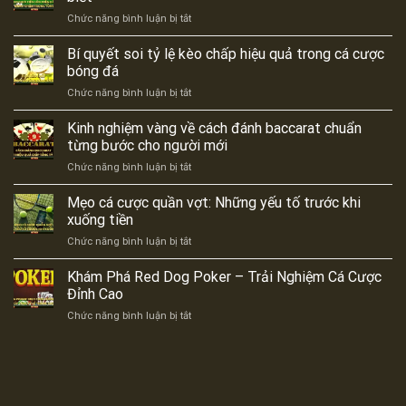
Báu
cho
ở
Chức năng bình luận bị tắt
Ganesha
người
Mẹo
–
mới
chơi
Bí quyết soi tỷ lệ kèo chấp hiệu quả trong cá cược
Bí
bắt
Tiến
Ẩn
bóng đá
đầu
Lên
Vàng
ở
Chức năng bình luận bị tắt
miền
Son
Bí
Bắc
Tinh
quyết
Kinh nghiệm vàng về cách đánh baccarat chuẩn
thắng
Hoa
soi
lớn
từng bước cho người mới
Ấn
tỷ
ai
Độ
ở
Chức năng bình luận bị tắt
lệ
cũng
Kinh
kèo
nên
nghiệm
Mẹo cá cược quần vợt: Những yếu tố trước khi
chấp
biết
vàng
hiệu
xuống tiền
về
quả
ở
Chức năng bình luận bị tắt
cách
trong
Mẹo
đánh
cá
cá
Khám Phá Red Dog Poker – Trải Nghiệm Cá Cược
baccarat
cược
cược
chuẩn
Đỉnh Cao
bóng
quần
từng
đá
ở
Chức năng bình luận bị tắt
vợt:
bước
Khám
Những
cho
Phá
yếu
người
Red
tố
mới
Dog
trước
Poker
khi