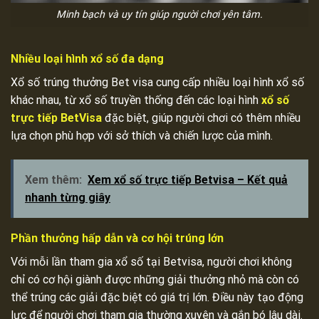
Minh bạch và uy tín giúp người chơi yên tâm.
Nhiều loại hình xổ số đa dạng
Xổ số trúng thưởng Bet visa cung cấp nhiều loại hình xổ số
khác nhau, từ xổ số truyền thống đến các loại hình
xổ số
trực tiếp BetVisa
đặc biệt, giúp người chơi có thêm nhiều
lựa chọn phù hợp với sở thích và chiến lược của mình.
Xem thêm:
Xem xổ số trực tiếp Betvisa – Kết quả
nhanh từng giây
Phần thưởng hấp dẫn và cơ hội trúng lớn
Với mỗi lần tham gia xổ số tại Betvisa, người chơi không
chỉ có cơ hội giành được những giải thưởng nhỏ mà còn có
thể trúng các giải đặc biệt có giá trị lớn. Điều này tạo động
lực để người chơi tham gia thường xuyên và gắn bó lâu dài.