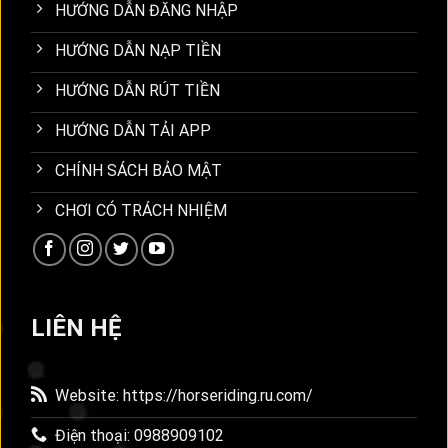
HƯỚNG DẪN ĐĂNG NHẬP
HƯỚNG DẪN NẠP TIỀN
HƯỚNG DẪN RÚT TIỀN
HƯỚNG DẪN TẢI APP
CHÍNH SÁCH BẢO MẬT
CHƠI CÓ TRÁCH NHIỆM
LIÊN HỆ
Website: https://horseriding.ru.com/
Điện thoại: 0988909102