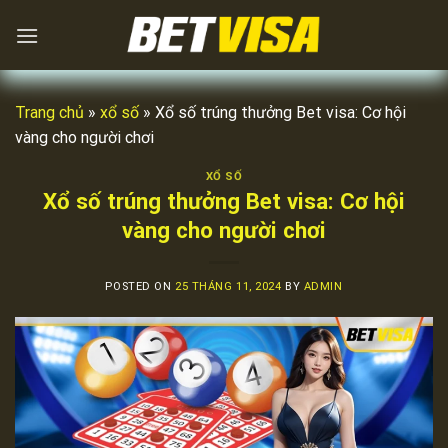
Skip
to
content
Trang chủ
»
xổ số
»
Xổ số trúng thưởng Bet visa: Cơ hội
vàng cho người chơi
XỔ SỐ
Xổ số trúng thưởng Bet visa: Cơ hội
vàng cho người chơi
POSTED ON
25 THÁNG 11, 2024
BY
ADMIN