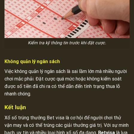
Kiểm tra kỹ thông tin trước khi đặt cược.
Không quản lý ngân sách
Việc không quản lý ngân sách là sai lầm lớn mà nhiều người
chơi mắc phải. Đặt cược quá mức hoặc không kiểm soát
được số tiền đã chi ra có thể dẫn đến tình trạng thua lỗ
nhanh chóng.
Kết luận
Xổ số trúng thưởng Bet visa là cơ hội để người chơi thử
vận may và có thể trúng các giải thưởng giá trị. Với sự minh
bạch, uy tín và nhiều loại hình xổ số đa dạng,
Betvisa
là lựa