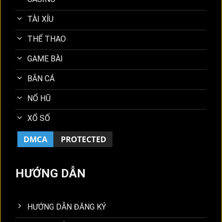
TÀI XỈU
THỂ THAO
GAME BÀI
BẮN CÁ
NỔ HŨ
XỔ SỐ
HƯỚNG DẪN
HƯỚNG DẪN ĐĂNG KÝ