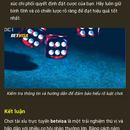
xúc chi phối quyết định đặt cược của bạn. Hãy luôn giữ
bình tĩnh và có chiến lược rõ ràng để đạt hiệu quả tốt
nhất.
Kiểm tra thông tin và hướng dẫn để đảm bảo hiểu rõ luật chơi.
Kết luận
Chơi tài xỉu trực tuyến
betvisa
là một trải nghiệm thú vị và
hấp dẫn với nhiều cơ hội nhận thưởng lớn. Bằng cách nắm