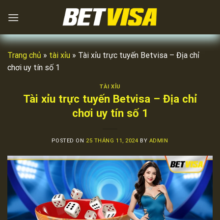
Skip
to
content
Trang chủ
»
tài xỉu
»
Tài xỉu trực tuyến Betvisa – Địa chỉ
chơi uy tín số 1
TÀI XỈU
Tài xỉu trực tuyến Betvisa – Địa chỉ
chơi uy tín số 1
POSTED ON
25 THÁNG 11, 2024
BY
ADMIN