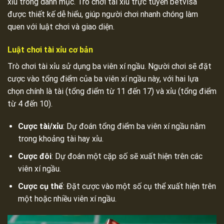
xỉu trong danh mục. Trò chơi tài xỉu trực tuyến betvisa
được thiết kế dễ hiểu, giúp người chơi nhanh chóng làm
quen với luật chơi và giao diện.
Luật chơi tài xỉu cơ bản
Trò chơi tài xỉu sử dụng ba viên xí ngầu. Người chơi sẽ đặt
cược vào tổng điểm của ba viên xí ngầu này, với hai lựa
chọn chính là tài (tổng điểm từ 11 đến 17) và xỉu (tổng điểm
từ 4 đến 10).
Cược tài/xỉu
: Dự đoán tổng điểm ba viên xí ngầu nằm
trong khoảng tài hay xỉu.
Cược đôi
: Dự đoán một cặp số sẽ xuất hiện trên các
viên xí ngầu.
Cược cụ thể
: Đặt cược vào một số cụ thể xuất hiện trên
một hoặc nhiều viên xí ngầu.