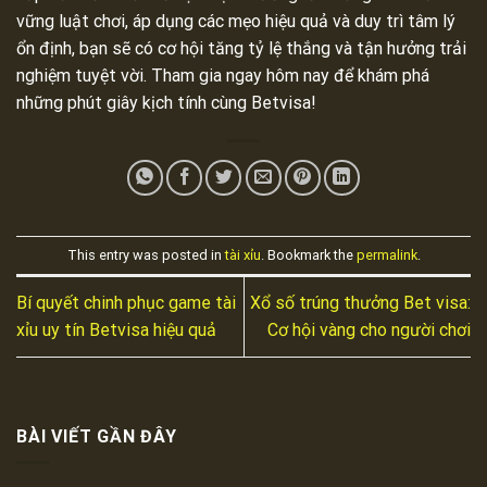
vững luật chơi, áp dụng các mẹo hiệu quả và duy trì tâm lý
ổn định, bạn sẽ có cơ hội tăng tỷ lệ thắng và tận hưởng trải
nghiệm tuyệt vời. Tham gia ngay hôm nay để khám phá
những phút giây kịch tính cùng Betvisa!
This entry was posted in
tài xỉu
. Bookmark the
permalink
.
Bí quyết chinh phục game tài
Xổ số trúng thưởng Bet visa:
xỉu uy tín Betvisa hiệu quả
Cơ hội vàng cho người chơi
BÀI VIẾT GẦN ĐÂY