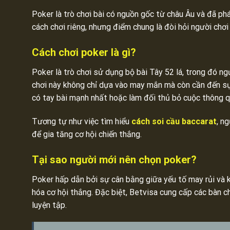
Poker là trò chơi bài có nguồn gốc từ châu Âu và đã phá
cách chơi riêng, nhưng điểm chung là đòi hỏi người chơi
Cách chơi poker là gì?
Poker là trò chơi sử dụng bộ bài Tây 52 lá, trong đó ngư
chơi này không chỉ dựa vào may mắn mà còn cần đến sự 
có tay bài mạnh nhất hoặc làm đối thủ bỏ cuộc thông qu
Tương tự như việc tìm hiểu
cách soi cầu baccarat
, n
để gia tăng cơ hội chiến thắng.
Tại sao người mới nên chọn poker?
Poker hấp dẫn bởi sự cân bằng giữa yếu tố may rủi và k
hóa cơ hội thắng. Đặc biệt, Betvisa cung cấp các bàn ch
luyện tập.