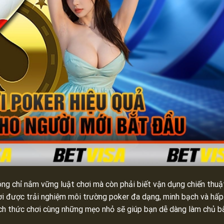
ông chỉ nắm vững luật chơi mà còn phải biết vận dụng chiến thuậ
ơi được trải nghiệm môi trường poker đa dạng, minh bạch và hấp
cách thức chơi cùng những mẹo nhỏ sẽ giúp bạn dễ dàng làm chủ 