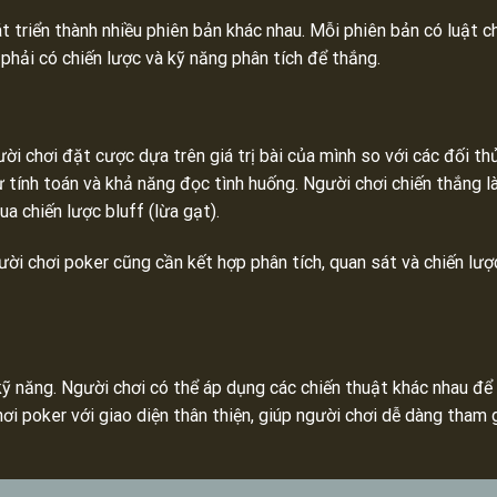
t triển thành nhiều phiên bản khác nhau. Mỗi phiên bản có luật c
 phải có chiến lược và kỹ năng phân tích để thắng.
ời chơi đặt cược dựa trên giá trị bài của mình so với các đối thủ
tính toán và khả năng đọc tình huống. Người chơi chiến thắng l
a chiến lược bluff (lừa gạt).
gười chơi poker cũng cần kết hợp phân tích, quan sát và chiến lượ
ỹ năng. Người chơi có thể áp dụng các chiến thuật khác nhau để 
ơi poker với giao diện thân thiện, giúp người chơi dễ dàng tham 