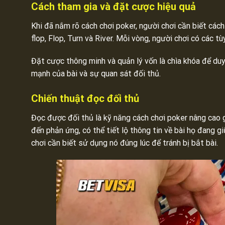
Cách tham gia và đặt cược hiệu quả
Khi đã nắm rõ cách chơi poker, người chơi cần biết cá
flop, Flop, Turn và River. Mỗi vòng, người chơi có các tùy
Đặt cược thông minh và quản lý vốn là chìa khóa để duy 
mạnh của bài và sự quan sát đối thủ.
Chiến thuật đọc đối thủ
Đọc được đối thủ là kỹ năng cách chơi poker nâng cao g
đến phản ứng, có thể tiết lộ thông tin về bài họ đang g
chơi cần biết sử dụng nó đúng lúc để tránh bị bắt bài.