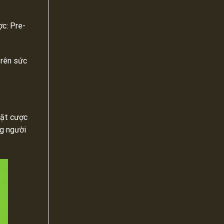
ợc: Pre-
trên sức
đặt cược
ng người