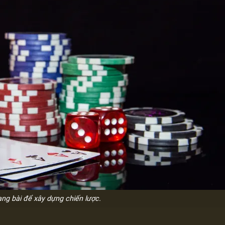
ạng bài để xây dựng chiến lược.