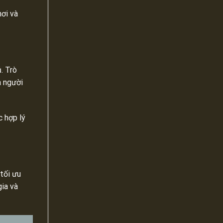
Cá
Cược
hơi và
Đỉnh
Cao
. Trò
à người
c hợp lý
tối ưu
gia và