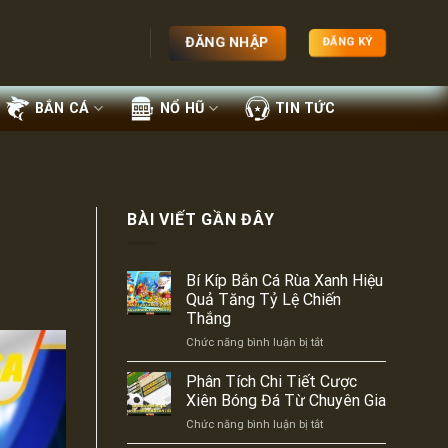
ĐĂNG NHẬP
ĐĂNG KÝ
BẮN CÁ
NỔ HŨ
TIN TỨC
BÀI VIẾT GẦN ĐÂY
Bí Kíp Bắn Cá Rùa Xanh Hiệu
Quả Tăng Tỷ Lệ Chiến
Thắng
ở
Chức năng bình luận bị tắt
Bí
Kíp
Phân Tích Chi Tiết Cược
Bắn
Xiên Bóng Đá Từ Chuyên Gia
Cá
ở
Chức năng bình luận bị tắt
Rùa
Phân
Xanh