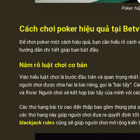
Poker hấp
Cách chơi poker hiệu quả tại Betv
Để chơi poker một cách hiệu quả, bạn cần hiểu rõ cách v
hướng dẫn chi tiết giúp bạn bắt đầu.
Nắm rõ luật chơi cơ bản
Việc hiểu luật chơi là bước đầu tiên và quan trọng nhấ
người chơi được chia hai lá bài riêng, gọi là “bài tẩy”.
và River. Người chơi sẽ kết hợp bài tẩy của mình với cá
Các thứ hạng bài từ cao đến thấp bao gồm thùng phá sảnh,
các thứ hạng này giúp người chơi đưa ra quyết định tố
blackjack rules
cũng sẽ giúp người chơi mở rộng kiến th