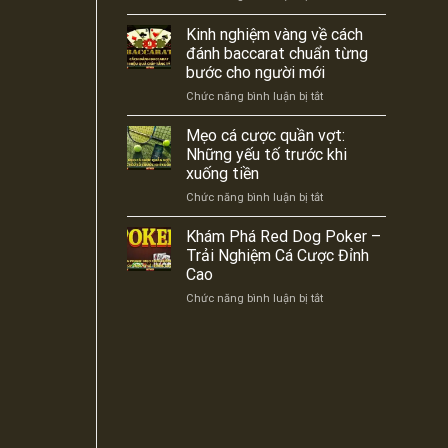
Bí
thắng
Hoa
quyết
lớn
Kinh nghiệm vàng về cách
Ấn
soi
ai
Độ
đánh baccarat chuẩn từng
tỷ
cũng
bước cho người mới
lệ
nên
ở
Chức năng bình luận bị tắt
kèo
biết
Kinh
chấp
nghiệm
hiệu
Mẹo cá cược quần vợt:
vàng
quả
Những yếu tố trước khi
về
trong
xuống tiền
cách
cá
ở
Chức năng bình luận bị tắt
đánh
cược
Mẹo
baccarat
bóng
cá
chuẩn
đá
Khám Phá Red Dog Poker –
cược
từng
Trải Nghiệm Cá Cược Đỉnh
quần
bước
Cao
vợt:
cho
ở
Chức năng bình luận bị tắt
Những
người
Khám
yếu
mới
Phá
tố
Red
trước
Dog
khi
Poker
xuống
–
tiền
Trải
Nghiệm