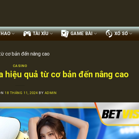
THAO
TÀI XỈU
GAME BÀI
XỔ SỐ
 từ cơ bản đến nâng cao
CASINO
a hiệu quả từ cơ bản đến nâng cao
ON
18 THÁNG 11, 2024
BY
ADMIN