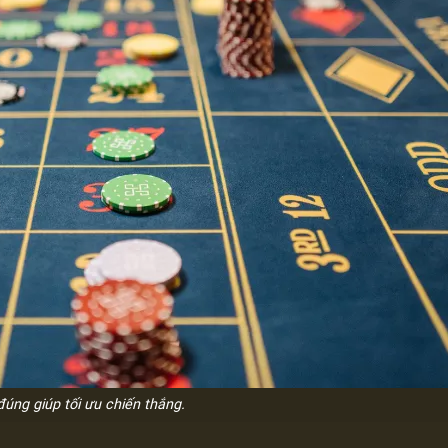
đúng giúp tối ưu chiến thắng.