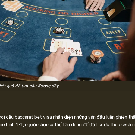
kết quả để tìm cầu đường dây.
soi cầu baccarat bet visa nhận diện những ván đấu luân phiên th
 mô hình 1-1, người chơi có thể tận dụng để đặt cược theo cách n