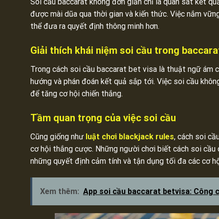
Soi cầu baccarat không đơn giản chỉ là quan sát kết qu
được mài dũa qua thời gian và kiến thức. Việc nắm vững 
thể đưa ra quyết định thông minh hơn.
Giải thích khái niệm soi cầu trong baccara
Trong cách soi cầu baccarat bet visa là thuật ngữ ám c
hướng và phán đoán kết quả sắp tới. Việc soi cầu khô
để tăng cơ hội chiến thắng.
Tầm quan trọng của việc soi cầu
Cũng giống như
luật chơi blackjack rules
,
cách soi cầu
cơ hội thắng cược. Những người chơi biết cách soi cầu
những quyết định cảm tính và tận dụng tối đa các cơ hộ
Xem thêm:
App soi cầu baccarat betvisa: Công 