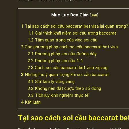
Mục Lục Đơn Giản
[
Sau
]
1
Tại sao cách soi cầu baccarat bet visa lại quan trọng?
1.1
Giải thích khái niệm soi cầu trong baccarat
1.2
Tầm quan trọng của việc soi cầu
2
Các phương pháp cách soi cầu baccarat bet visa
2.1
Phương pháp soi cầu đường dây
2.2
Phương pháp soi cầu 1-1
2.3
Cách soi cầu baccarat bet visa zigzag
3
Những lưu ý quan trọng khi soi cầu baccarat
3.1
Giữ tâm lý vững vàng
3.2
Không nên đặt cược theo số đông
3.3
Tích lũy kinh nghiệm thực tế
4
Kết luận
Tại sao cách soi cầu baccarat bet