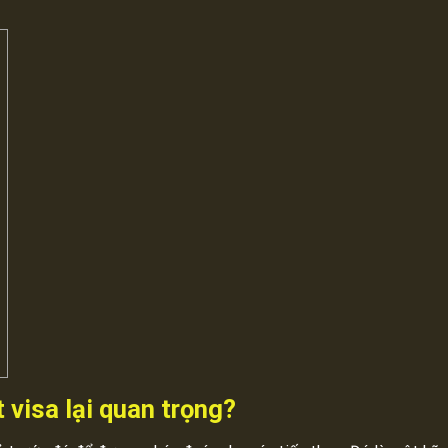
 visa lại quan trọng?