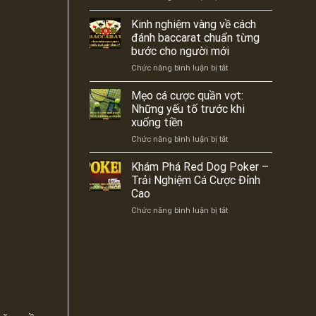
Bí
thắng
Hoa
quyết
lớn
Kinh nghiệm vàng về cách
Ấn
soi
ai
Độ
đánh baccarat chuẩn từng
tỷ
cũng
bước cho người mới
lệ
nên
ở
Chức năng bình luận bị tắt
kèo
biết
Kinh
chấp
nghiệm
hiệu
Mẹo cá cược quần vợt:
vàng
quả
Những yếu tố trước khi
về
trong
xuống tiền
cách
cá
ở
Chức năng bình luận bị tắt
đánh
cược
Mẹo
baccarat
bóng
cá
chuẩn
đá
Khám Phá Red Dog Poker –
cược
từng
Trải Nghiệm Cá Cược Đỉnh
quần
bước
Cao
vợt:
cho
ở
Chức năng bình luận bị tắt
Những
người
Khám
yếu
mới
Phá
tố
Red
trước
Dog
khi
Poker
xuống
–
tiền
Trải
Nghiệm