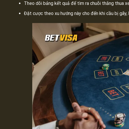
Theo dõi bảng kết quả để tìm ra chuỗi thắng thua xe
Đặt cược theo xu hướng này cho đến khi cầu bị gãy,